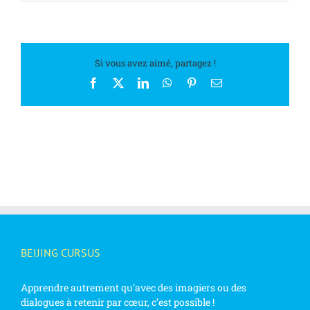
Si vous avez aimé, partagez !
Facebook
X
LinkedIn
WhatsApp
Pinterest
Email
BEIJING CURSUS
Apprendre autrement qu’avec des imagiers ou des
dialogues à retenir par cœur, c’est possible !