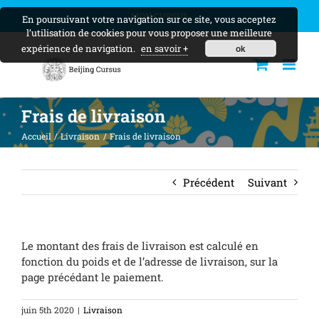
Skip
MON CURSUS
En poursuivant votre navigation sur ce site, vous acceptez
to
l’utilisation de cookies pour vous proposer une meilleure
content
expérience de navigation.
en savoir +
ok
Frais de livraison
Accueil
Livraison
Frais de livraison
Précédent
Suivant
Le montant des frais de livraison est calculé en
fonction du poids et de l’adresse de livraison, sur la
page précédant le paiement.
juin 5th 2020
|
Livraison