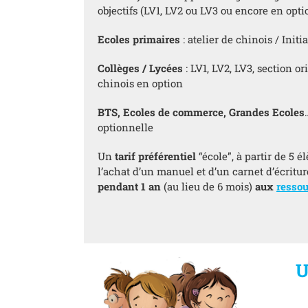
objectifs (LV1, LV2 ou LV3 ou encore en opti
Ecoles primaires
: atelier de chinois / Init
Collèges / Lycées
: LV1, LV2, LV3, section or
chinois en option
BTS, Ecoles de commerce, Grandes Ecoles
optionnelle
Un
tarif préférentiel
“école”, à partir de 5 é
l’achat d’un manuel et d’un carnet d’écritu
pendant 1 an
(au lieu de 6 mois)
aux
resso
U