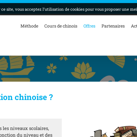
ce site, vous acceptez l’utilisation de cookies pour vous proposer une me
Méthode
Cours de chinois
Offres
Partenaires
Ac
tion chinoise ?
 les niveaux scolaires,
onction du niveau et des