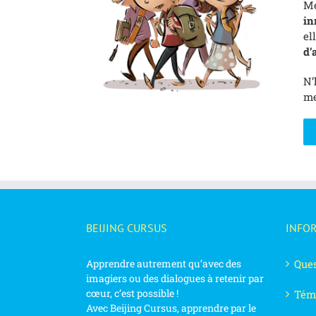
Me
in
el
d’
N’
me
BEIJING CURSUS
INFO
Apprendre autrement qu’avec des
Ques
imagiers ou des dialogues à retenir par
cœur, c’est possible !
Tém
Avec Beijing Cursus, apprendre par le