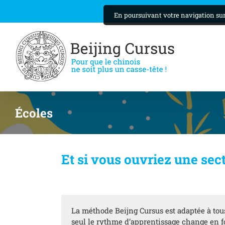
Skip
En poursuivant votre navigation sur 
to
content
Écoles
Et si vous ouvriez une sec
La méthode Beijng Cursus est adaptée à tous
seul le rythme d’apprentissage change en f