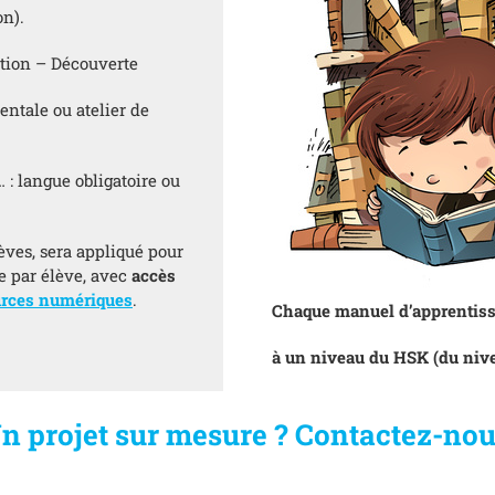
on).
iation – Découverte
ientale ou atelier de
… : langue obligatoire ou
lèves, sera appliqué pour
re par élève, avec
accès
urces numériques
.
Chaque manuel d’apprentissa
à un niveau du HSK (du nive
n projet sur mesure ? Contactez-nou