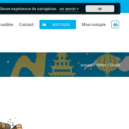
MON CURSUS
illeure expérience de navigation.
en savoir +
ok
tualités
Contact
Mon compte
BOUTIQUE
Accueil
Offres
Écoles