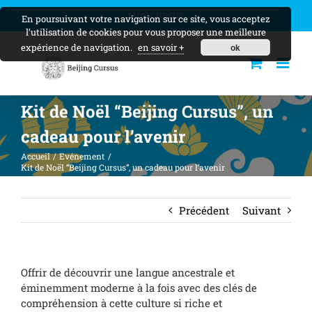
Skip
MON CURSUS
En poursuivant votre navigation sur ce site, vous acceptez
to
l’utilisation de cookies pour vous proposer une meilleure
content
expérience de navigation.
en savoir +
ok
Kit de Noël “Beijing Cursus”, un
cadeau pour l’avenir
Accueil
Evénement
Kit de Noël “Beijing Cursus”, un cadeau pour l’avenir
Précédent
Suivant
Offrir de découvrir une langue ancestrale et
éminemment moderne à la fois avec des clés de
compréhension à cette culture si riche et