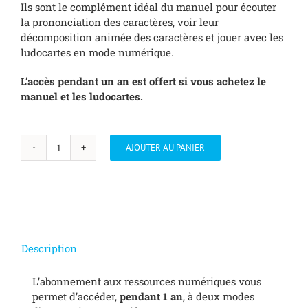
Ils sont le complément idéal du manuel pour écouter
la prononciation des caractères, voir leur
décomposition animée des caractères et jouer avec les
ludocartes en mode numérique.
L’accès pendant un an est offert si vous achetez le
manuel et les ludocartes.
AJOUTER AU PANIER
quantité
de
Ressources
numériques
1
an
Tome
Description
3
-
L’abonnement aux ressources numériques vous
HSK 3 +
permet d’accéder,
pendant 1 an
, à deux modes