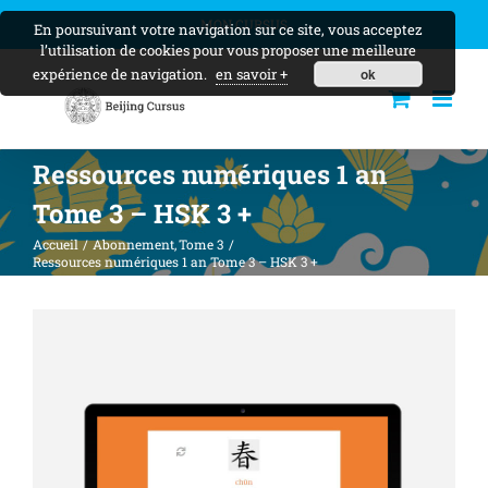
Skip
MON CURSUS
En poursuivant votre navigation sur ce site, vous acceptez
to
l’utilisation de cookies pour vous proposer une meilleure
content
expérience de navigation.
en savoir +
ok
Ressources numériques 1 an
Tome 3 – HSK 3 +
Accueil
Abonnement
Tome 3
Ressources numériques 1 an Tome 3 – HSK 3 +