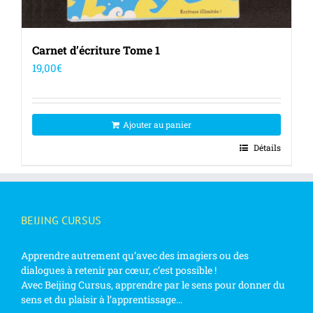
Carnet d’écriture Tome 1
19,00
€
Ajouter au panier
Détails
BEIJING CURSUS
Apprendre autrement qu’avec des imagiers ou des
dialogues à retenir par cœur, c’est possible !
Avec Beijing Cursus, apprendre par le sens pour donner du
sens et du plaisir à l’apprentissage…