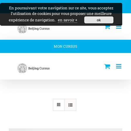
Skip
MON CURSUS
En poursuivant votre navigation sur ce site, vous acceptez
to
l’utilisation de cookies pour vous proposer une meilleure
content
expérience de navigation.
en savoir +
ok
MON CURSUS
Tome 1
Accueil
Tome
Tome 1