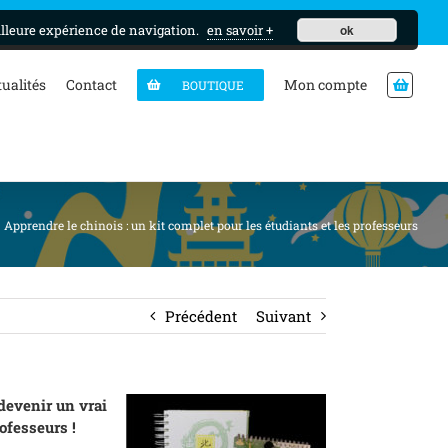
MON CURSUS
illeure expérience de navigation.
en savoir +
ok
tualités
Contact
Mon compte
BOUTIQUE
Apprendre le chinois : un kit complet pour les étudiants et les professeurs
Précédent
Suivant
 devenir un vrai
rofesseurs !