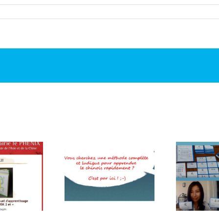
couvrez Beijing
Top chinois et Beijing
sus dans le guide
Cursus : vos meilleurs
Be
des meilleures
guides linguistiques et
e
méthodes pour
touristiques pour la
rendre le chinois
Chine !
rapidement !