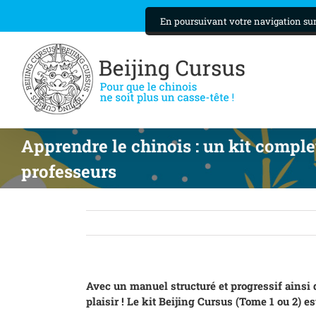
Skip
En poursuivant votre navigation sur 
to
content
Apprendre le chinois : un kit complet
professeurs
Avec un manuel structuré et progressif ainsi 
plaisir ! Le kit Beijing Cursus (Tome 1 ou 2) e