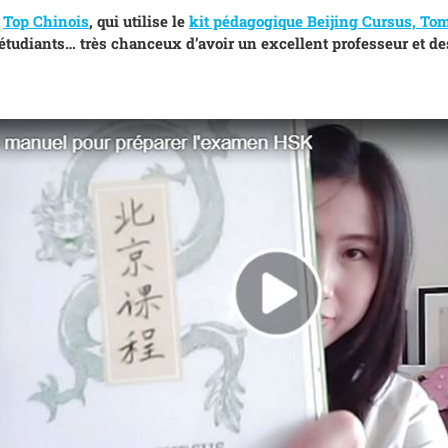
e
Top Chinois
, qui utilise le
kit pédagogique Beijing Cursus, Tom
 étudiants… très chanceux d’avoir un excellent professeur et d