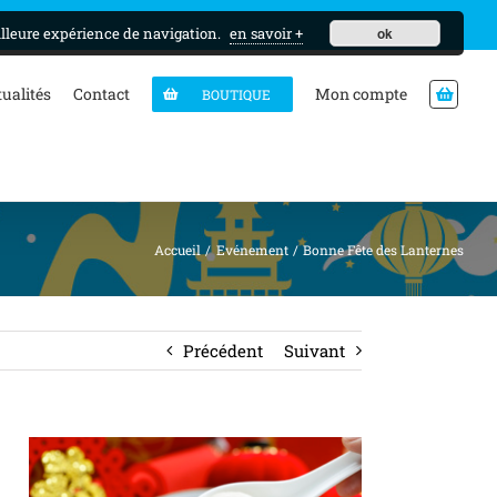
MON CURSUS
illeure expérience de navigation.
en savoir +
ok
tualités
Contact
Mon compte
BOUTIQUE
Accueil
Evénement
Bonne Fête des Lanternes
Précédent
Suivant