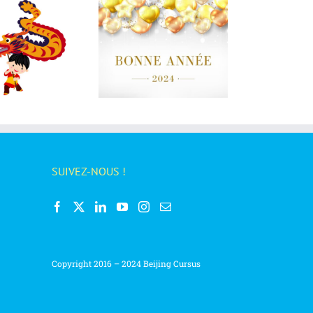
Fête de la Mi-automne,
onne année 2024 !
gâteaux de lune et
symbolismes
SUIVEZ-NOUS !
Copyright 2016 – 2024 Beijing Cursus