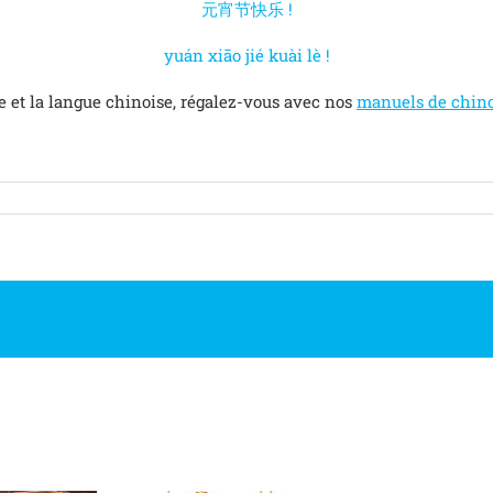
元宵节快乐 !
yuán xiāo jié kuài lè !
e et la langue chinoise, régalez-vous avec nos
manuels de chino