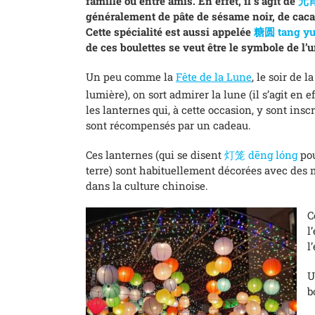
famille ou entre amis. En effet, il s’agit de
元宵
généralement de pâte de sésame noir, de cacah
Cette spécialité est aussi appelée
糖圆 tang y
de ces boulettes se veut être le symbole de l’un
Un peu comme la
Fête de la Lune
, le soir de 
lumière), on sort admirer la lune (il s’agit en ef
les lanternes qui, à cette occasion, y sont insc
sont récompensés par un cadeau.
Ces lanternes (qui se disent
灯笼 dēng lóng
pou
terre) sont habituellement décorées avec des m
dans la culture chinoise.
C
l
l
U
b