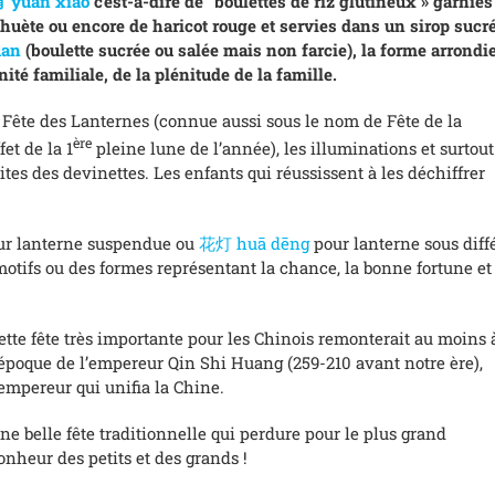
 yuan xiāo
c’est-à-dire de “boulettes de riz glutineux » garnies
uète ou encore de haricot rouge et servies dans un sirop sucré
uan
(boulette sucrée ou salée mais non farcie), la forme arrondi
ité familiale, de la plénitude de la famille.
la Fête des Lanternes (connue aussi sous le nom de Fête de la
ère
fet de la 1
pleine lune de l’année), les illuminations et surtout
rites des devinettes. Les enfants qui réussissent à les déchiffrer
r lanterne suspendue ou
花灯 huā dēng
pour lanterne sous diff
otifs ou des formes représentant la chance, la bonne fortune et
ette fête très importante pour les Chinois remonterait au moins 
’époque de l’empereur Qin Shi Huang (259-210 avant notre ère),
’empereur qui unifia la Chine.
ne belle fête traditionnelle qui perdure pour le plus grand
onheur des petits et des grands !