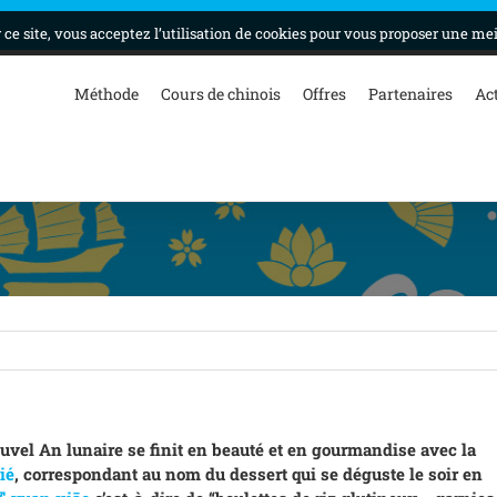
ce site, vous acceptez l’utilisation de cookies pour vous proposer une me
Méthode
Cours de chinois
Offres
Partenaires
Ac
uvel An lunaire se finit en beauté et en gourmandise avec la
ié
, correspondant au nom du dessert qui se déguste le soir en