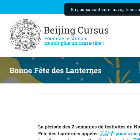
Skip
En poursuivant votre navigation sur 
to
content
Bonne Fête des Lanternes
La période des 2 semaines de festivités du No
Fête des Lanternes appelée
元宵节 yuan xiāo j