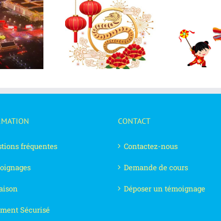
l An Chinois 2025
2024 : Bonne année du
Bonne année du
B
dragon !
Serpent !
RMATION
CONTACT
tions fréquentes
Contactez-nous
oignages
Demande de cours
aison
Déposer un témoignage
ment Sécurisé