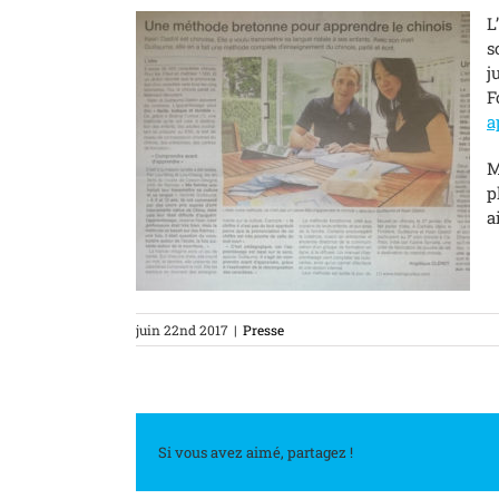
L
s
j
F
a
M
p
a
juin 22nd 2017
|
Presse
Si vous avez aimé, partagez !