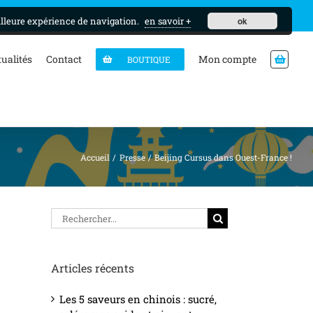
MON CURSUS
illeure expérience de navigation.
en savoir +
ok
tualités
Contact
Mon compte
BOUTIQUE
Accueil
Presse
Beijing Cursus dans Ouest-France !
Rechercher
Articles récents
Les 5 saveurs en chinois : sucré,