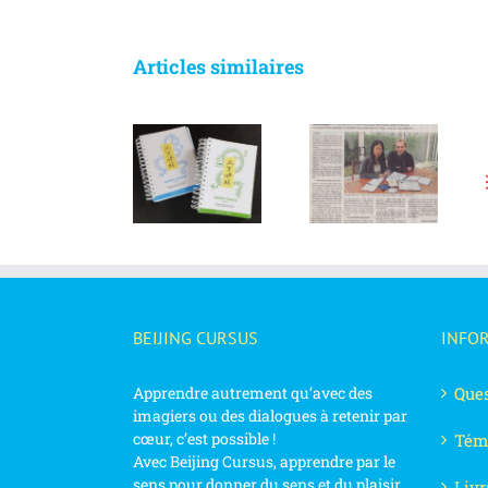
Articles similaires
Apprendre le
La méthode
mandarin : la
de chinois
Beijing Cursus
méthode
Beijing Cursus
dans le
Beijing Cursus
à l’honneur
journal “Le
aux multiples
sur Ouest-
Poher”
atouts !
France
BEIJING CURSUS
INFO
Apprendre autrement qu’avec des
Ques
imagiers ou des dialogues à retenir par
cœur, c’est possible !
Tém
Avec Beijing Cursus, apprendre par le
sens pour donner du sens et du plaisir
Livr