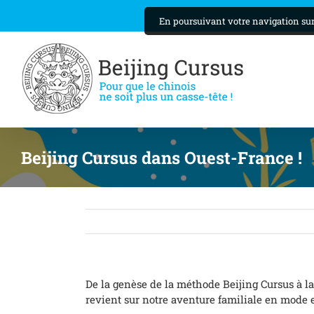
Skip
En poursuivant votre navigation sur 
to
content
Beijing Cursus dans Ouest-France !
De la genèse de la méthode Beijing Cursus à l
revient sur notre aventure familiale en mode e