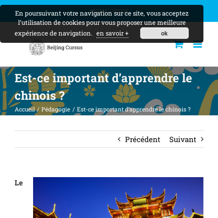
Skip
MON CURSUS
En poursuivant votre navigation sur ce site, vous acceptez
to
l’utilisation de cookies pour vous proposer une meilleure
content
expérience de navigation.
en savoir +
ok
Est-ce important d’apprendre le
chinois ?
Accueil
Pédagogie
Est-ce important d’apprendre le chinois ?
Précédent
Suivant
Le