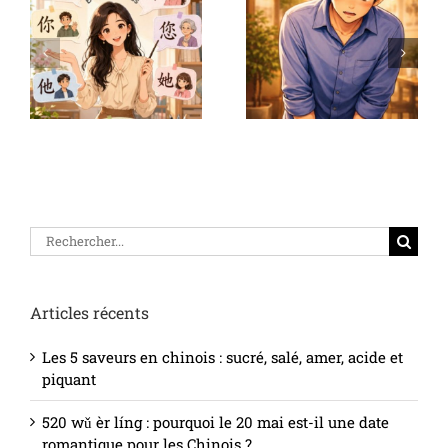
Désolé ou pardon en
Apprendre le chinois
chinois : expressions
avec des conseils
le
et usages
efficaces
Rechercher
Articles récents
Les 5 saveurs en chinois : sucré, salé, amer, acide et
piquant
520 wǔ èr líng : pourquoi le 20 mai est-il une date
romantique pour les Chinois ?