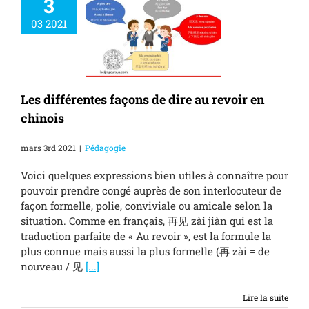
3
03 2021
érentes façons de
revoir en chinois
Pédagogie
Les différentes façons de dire au revoir en
chinois
mars 3rd 2021
|
Pédagogie
Voici quelques expressions bien utiles à connaître pour
pouvoir prendre congé auprès de son interlocuteur de
façon formelle, polie, conviviale ou amicale selon la
situation. Comme en français, 再见 zài jiàn qui est la
traduction parfaite de « Au revoir », est la formule la
plus connue mais aussi la plus formelle (再 zài = de
nouveau / 见
[...]
Lire la suite