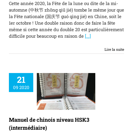
Cette année 2020, la Fête de la lune ou dite de la mi-
automne (中秋节 zhōng qiū jié) tombe le même jour que
la Fête nationale (国庆节 guó qìng jié) en Chine, soit le
1er octobre ! Une double raison donc de faire la fête
même si cette année du double 20 est particulièrement
difficile pour beaucoup en raison de
[...]
Lire la suite
21
09 2020
el de chinois
veau HSK3
termédiaire)
ment
Pédagogie
Manuel de chinois niveau HSK3
(intermédiaire)