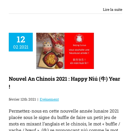
Lire la suite
12
02 2021
An Chinois 2021 :
 Niú (牛) Year !
Evénement
Nouvel An Chinois 2021 : Happy Niú (牛) Year
!
février 12th 2021
|
Evénement
Permettez-nous en cette nouvelle année lunaire 2021
placée sous le signe du buffle de faire un petit jeu de
mots en mixant l’anglais et le chinois, le mot « buffle /
vache / bœuf » (牛) se prononçant niú comme le mot