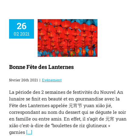
26
02 2021
ne Fête des
Lanternes
Evénement
Bonne Fête des Lanternes
février 26th 2021
|
Evénement
La période des 2 semaines de festivités du Nouvel An
lunaire se finit en beauté et en gourmandise avec la
Fête des Lanternes appelée 元宵节 yuan xiāo jié,
correspondant au nom du dessert qui se déguste le soir
en famille ou entre amis. En effet, il s’agit de 元宵 yuan
xiāo c’est-à-dire de “boulettes de riz glutineux »
garnies
[...]